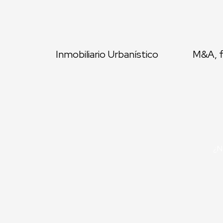
Inmobiliario Urbanístico
M&A, f
¿N