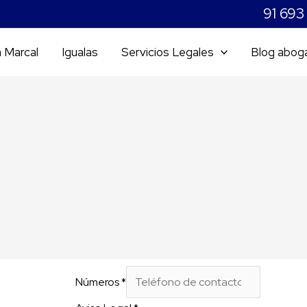
91 693
a Marcal
Igualas
Servicios Legales
Blog abog
Números
*