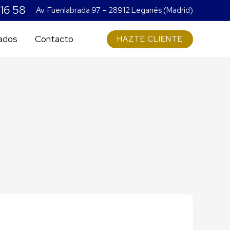
 16 58
Av. Fuenlabrada 97 – 28912 Leganés (Madrid)
ados
Contacto
HAZTE CLIENTE