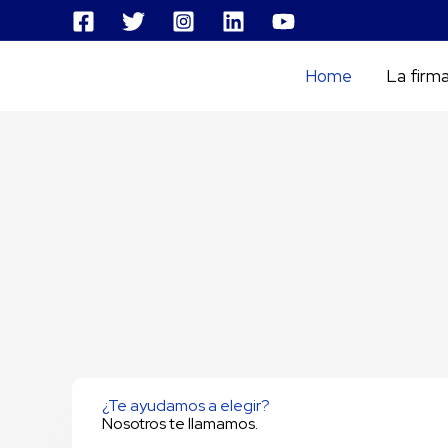
Ir
al
contenido
Home
La firm
¿Te ayudamos a elegir?
Nosotros te llamamos.