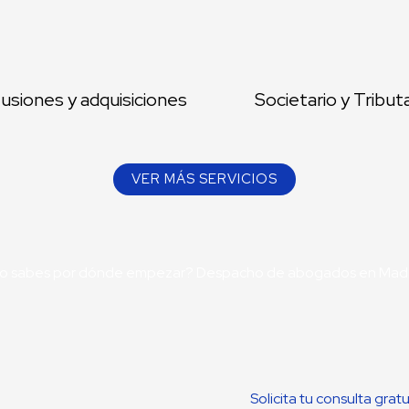
usiones y adquisiciones
Societario y Tribut
VER MÁS SERVICIOS
o sabes por dónde empezar? Despacho de abogados en Madr
Solicita tu consulta grat