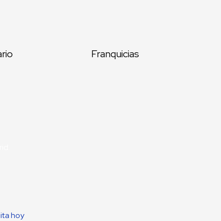
ario
Franquicias
id.
uita hoy