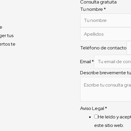
Consulta gratuita
Tu nombre
*
de
ger tus
ertos te
Teléfono de contacto
Email
*
Describe brevemente tu
Aviso Legal
*
He leído y acept
este sitio web.