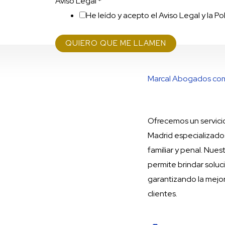
Aviso Legal
*
He leído y acepto el Aviso Legal y la Po
QUIERO QUE ME LLAMEN
Marcal Abogados come
Ofrecemos un servicio
Madrid especializados
familiar y penal. Nue
permite brindar soluc
garantizando la mejo
clientes.